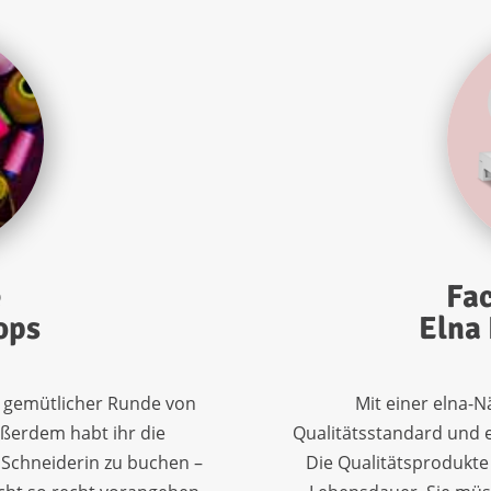
e
Fac
ops
Elna
n gemütlicher Runde
von
Mit einer elna-
ßerdem habt ihr die
Qualitätsstandard und 
 Schneiderin zu bu
chen –
Die Qualitätsprodukte