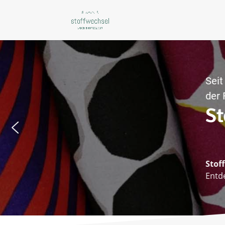
Seit
Fried
St
Stof
Entd