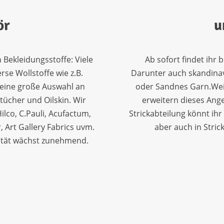
ör
u
n Bekleidungsstoffe: Viele
Ab sofort findet ihr 
rse Wollstoffe wie z.B.
Darunter auch skandinavi
, eine große Auswahl an
oder Sandnes Garn.Weite
tücher und Oilskin. Wir
erweitern dieses Ang
ilco, C.Pauli, Acufactum,
Strickabteilung könnt ihr
, Art Gallery Fabrics uvm.
aber auch in Stric
lität wächst zunehmend.